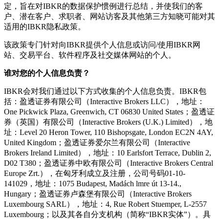
定，旨在对IBKR的数据保护惯例进行总结，并使我们的客
户、潜在客户、求职者、网站访客及其他第三方知晓可能对其
适用的IBKR隐私政策。
该政策专门针对向IBKR提供个人信息或访问/使用IBKR网
站、交易平台、软件程序及社交媒体网站的个人。
谁对您的个人信息负责？
IBKR会对我们通过以下方式收集的个人信息负责。IBKR包
括：盈透证券有限公司（Interactive Brokers LLC），地址：
One Pickwick Plaza, Greenwich, CT 06830 United States；盈透证
券（英国）有限公司（Interactive Brokers (U.K.) Limited），地
址：Level 20 Heron Tower, 110 Bishopsgate, London EC2N 4AY,
United Kingdom；盈透证券爱尔兰有限公司（Interactive
Brokers Ireland Limited），地址：10 Earlsfort Terrace, Dublin 2,
D02 T380；盈透证券中欧有限公司（Interactive Brokers Central
Europe Zrt.），在匈牙利成立及注册，公司号码01-10-
141029，地址：1075 Budapest, Madách lmre út 13-14.,
Hungary；盈透证券卢森堡有限公司（Interactive Brokers
Luxembourg SARL），地址：4, Rue Robert Stuemper, L-2557
Luxembourg；以及其各自分支机构（简称“IBKR实体”）。具