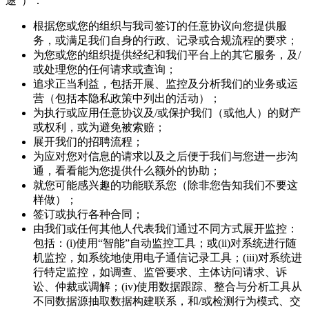
途”）：
根据您或您的组织与我司签订的任意协议向您提供服
务，或满足我们自身的行政、记录或合规流程的要求；
为您或您的组织提供经纪和我们平台上的其它服务，及/
或处理您的任何请求或查询；
追求正当利益，包括开展、监控及分析我们的业务或运
营（包括本隐私政策中列出的活动）；
为执行或应用任意协议及/或保护我们（或他人）的财产
或权利，或为避免被索赔；
展开我们的招聘流程；
为应对您对信息的请求以及之后便于我们与您进一步沟
通，看看能为您提供什么额外的协助；
就您可能感兴趣的功能联系您（除非您告知我们不要这
样做）；
签订或执行各种合同；
由我们或任何其他人代表我们通过不同方式展开监控：
包括：(i)使用“智能”自动监控工具；或(ii)对系统进行随
机监控，如系统地使用电子通信记录工具；(iii)对系统进
行特定监控，如调查、监管要求、主体访问请求、诉
讼、仲裁或调解；(iv)使用数据跟踪、整合与分析工具从
不同数据源抽取数据构建联系，和/或检测行为模式、交