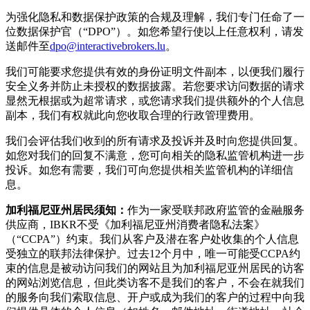
为强化隐私和数据保护政策的合规及理解，我们专门任命了一
位数据保护官（“DPO”）。如您希望行使以上任意权利，请发
送邮件至
dpo@interactivebrokers.lu
。
我们可能要求您提供有效的身份证明文件副本，以便我们履行
安全义务并防止未授权的数据披露。若您要求访问数据的请求
显然无根据或为超常请求，或您请求我们提供额外的个人信息
副本，我们有权就此向您收取合理的行政管理费用。
我们会评估我们收到的所有请求及投诉并及时向您提供回复。
如您对我们的回复不满意，您可向相关的隐私监管机构进一步
投诉。如您有需要，我们可向您提供相关监管机构的详细信
息。
加利福尼亚州居民须知：
作为一家受联邦政府监管的金融服务
供应商，IBKR不受《加利福尼亚州消费者隐私法案》
（“CCPA”）约束。我们从客户及潜在客户处收集的个人信息
受独立的联邦法律保护。过去12个月中，唯一可能受CCPA约
束的信息是被动访问我们的网站且为加利福尼亚州居民的访客
的网站浏览信息，但此类访客不是我们的客户，不会在就我们
的服务向我们索取信息、开户或成为我们的客户的过程中向我