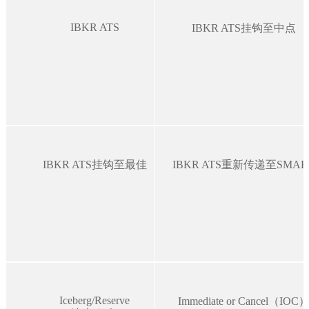
IBKR ATS
IBKR ATS挂钩至中点
IBKR ATS挂钩至最佳
IBKR ATS重新传递至SMAR
Iceberg/Reserve
Immediate or Cancel（IOC