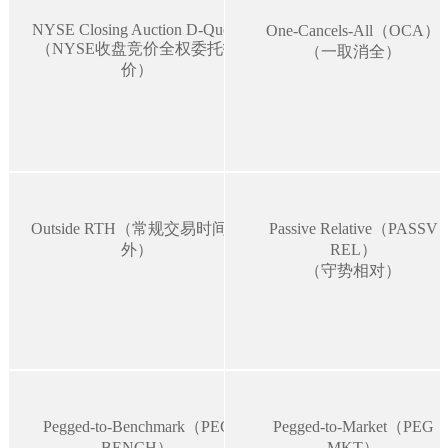
NYSE Closing Auction D-Quote
One-Cancels-All（OCA）
（NYSE收盘竞价全权委托报
（一取消全）
价）
Outside RTH（常规交易时间以
Passive Relative（PASSV
外）
REL）
（守势相对）
Pegged-to-Benchmark（PEG
Pegged-to-Market（PEG
BENCH）
MKT）