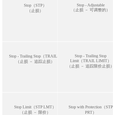
Stop - Adjustable
Stop（STP）
（止损 － 可调整的）
（止损）
Stop - Trailing Stop
Stop - Trailing Stop（TRAIL）
Limit（TRAIL LIMIT）
（止损 － 追踪止损）
（止损 － 追踪限价止损）
Stop Limit（STP LMT）
Stop with Protection（STP
（止损 － 限价）
PRT）