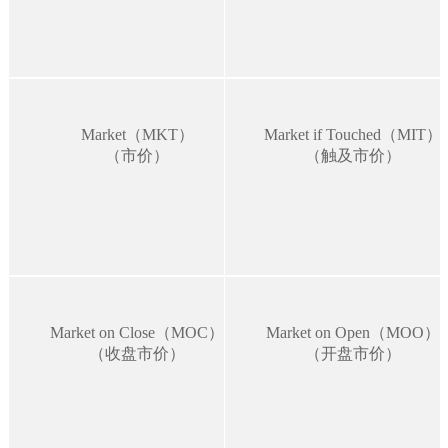
Market（MKT）
Market if Touched（MIT）
（市价）
（触及市价）
Market on Close（MOC）
Market on Open（MOO）
（收盘市价）
（开盘市价）